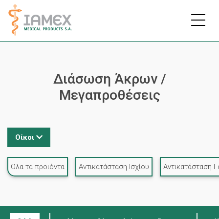
Παράκαμψη
προς
το
κυρίως
περιεχόμενο
Διάσωση Άκρων /
Μεγαπροθέσεις
Οίκοι
Ολα τα προϊόντα
Αντικατάσταση Ισχίου
Αντικατάσταση Γ